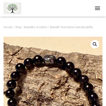
O
U
V
R
Accueil
/
Shop
/
Bracelets & colliers
/ Bracelet Tourmaline noire Bouddha
I
R
/
F
E
R
M
E
R
L
A
N
A
V
I
G
A