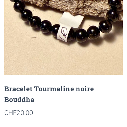
T
I
O
N
Bracelet Tourmaline noire
Bouddha
CHF
20.00