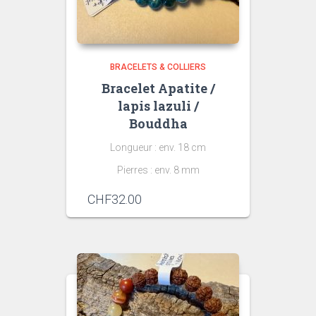
BRACELETS & COLLIERS
Bracelet Apatite /
lapis lazuli /
Bouddha
Longueur : env. 18 cm
Pierres : env. 8 mm
CHF
32.00