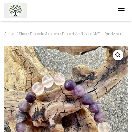
O
U
V
R
Accueil
/
Shop
/
Bracelets & colliers
/ Bracelet Améthyste MAT – Quartz rose
I
R
/
F
E
R
M
E
R
L
A
N
A
V
I
G
A