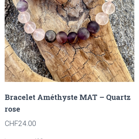
T
I
O
N
Bracelet Améthyste MAT – Quartz
rose
CHF
24.00