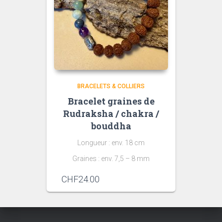
BRACELETS & COLLIERS
Bracelet graines de
Rudraksha / chakra /
bouddha
Longueur : env. 18 cm
Graines : env. 7,5 – 8 mm
CHF
24.00