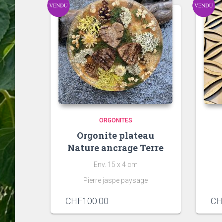
ORGONITES
Orgonite plateau
Nature ancrage Terre
Env. 15 x 4 cm
Pierre jaspe paysage
CHF
100.00
CH