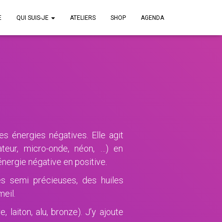
E
QUI SUIS-JE
ATELIERS
SHOP
AGENDA
es énergies négatives. Elle agit
teur, micro-onde, néon, …) en
énergie négative en positive.
es semi précieuses, des huiles
eil.
 laiton, alu, bronze). J’y ajoute