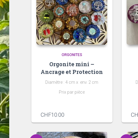
ORGONITES
Orgonite mini –
Ancrage et Protection
Diamètre : 4 cm x env. 2 cm
D
Prix par pièce
CHF
10.00
CH