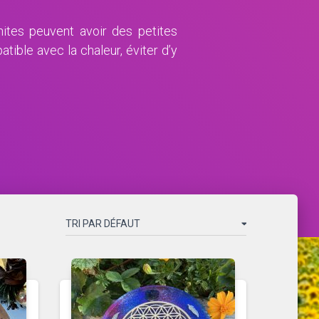
ites peuvent avoir des petites
atible avec la chaleur, éviter d’y