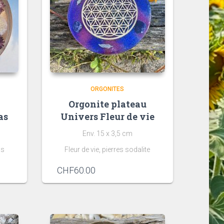
ORGONITES
u
Orgonite plateau
as
Univers Fleur de vie
Env. 15 x 3,5 cm
as
Fleur de vie, pierres sodalite
CHF
60.00