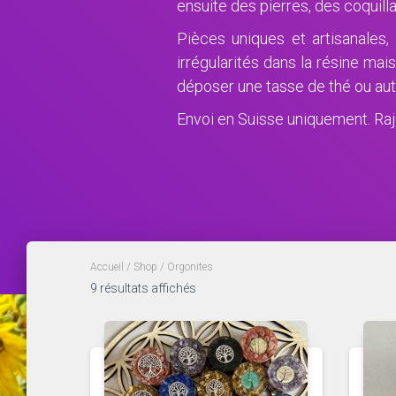
ensuite des pierres, des coquill
Pièces uniques et artisanales
irrégularités dans la résine mais
déposer une tasse de thé ou aut
Envoi en Suisse uniquement. Rajo
Accueil
/
Shop
/ Orgonites
9 résultats affichés