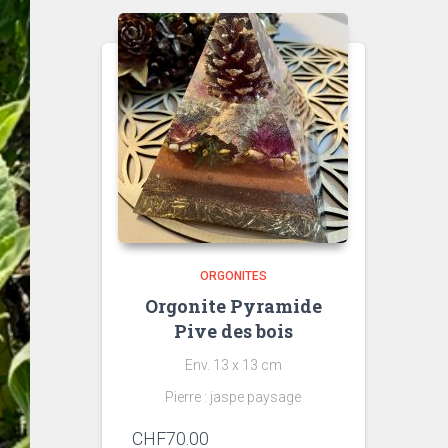
ORGONITES
Orgonite Pyramide
Pive des bois
Env. 13 x 13 cm
Pierre : jaspe paysage
CHF
70.00