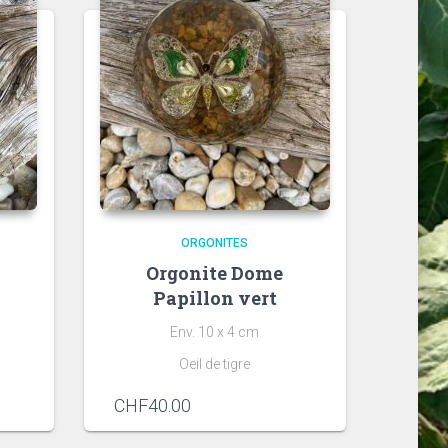
ORGONITES
Orgonite Dome
Papillon vert
Env. 10 x 4 cm
s
Oeil de tigre
CHF
40.00