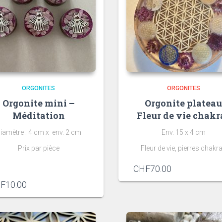
ORGONITES
ORGONITES
Orgonite mini –
Orgonite platea
Méditation
Fleur de vie chakr
iamètre : 4 cm x env. 2 cm
Env. 15 x 4 cm
Prix par pièce
Fleur de vie, pierres chakr
CHF
70.00
F
10.00