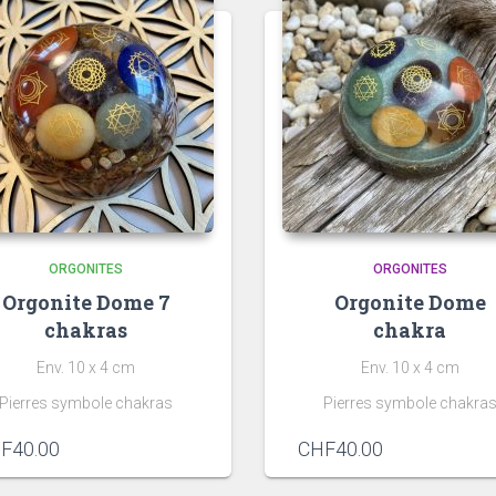
ORGONITES
ORGONITES
Orgonite Dome 7
Orgonite Dome
chakras
chakra
Env. 10 x 4 cm
Env. 10 x 4 cm
Pierres symbole chakras
Pierres symbole chakra
F
40.00
CHF
40.00