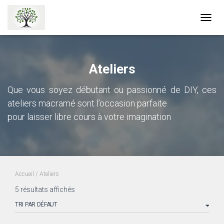
OUVRI
LA
NAVIG
Ateliers
Que vous soyez débutant ou passionné de DIY, ces
ateliers macramé sont l’occasion parfaite
pour laisser libre cours à votre imagination
Accueil
/ Ateliers
5 résultats affichés